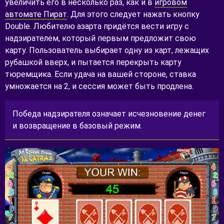
увеличить его в несколько раз, как и в
игровом
автомате Пират
. Для этого следует нажать кнопку
Double. Любителю азарта придётся вести игру с
надзирателем, который первым предложит свою
карту. Пользователь выбирает одну из карт, лежащих
рубашкой вверх, и пытается перекрыть карту
тюремщика. Если удача на вашей стороне, ставка
умножается на 2, и сессия может быть продлена.
Победа надзирателя означает исчезновение денег
и возвращение в базовый режим.