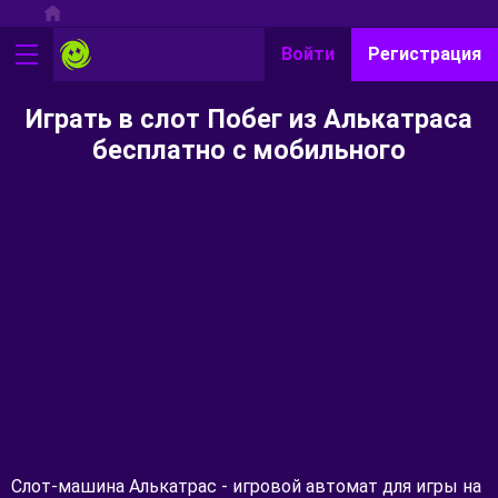
Войти
Регистрация
Играть в слот Побег из Алькатраса
бесплатно с мобильного
Слот-машина Алькатрас - игровой автомат для игры на