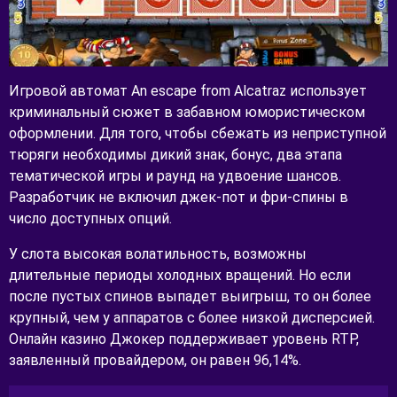
Игровой автомат An escape from Alcatraz использует
криминальный сюжет в забавном юмористическом
оформлении. Для того, чтобы сбежать из неприступной
тюряги необходимы дикий знак, бонус, два этапа
тематической игры и раунд на удвоение шансов.
Разработчик не включил джек-пот и фри-спины в
число доступных опций.
У слота высокая волатильность, возможны
длительные периоды холодных вращений. Но если
после пустых спинов выпадет выигрыш, то он более
крупный, чем у аппаратов с более низкой дисперсией.
Онлайн казино Джокер поддерживает уровень RTP,
заявленный провайдером, он равен 96,14%.