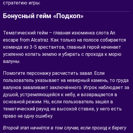
стратегию игры.
Бонусный гейм «Подкоп»
Тематический гейм – главная изюминка слота An
escape from Alcatraz. Как только на полосе собирается
команда из 3-5 арестантов, главный герой начинает
усиленно копать землю и убирать с прохода к морю
валуны.
Помогите персонажу расчистить завал. Если
пользователь указывает на неверный камень, то груда
валунов заваливает заключённого. Игрок наблюдает за
душой, устремляющейся к небу, и возвращается в
основной режим. Но, если пользователь зашёл в
тематический раунд на высокой ставке, у него есть
право на одну ошибку.
Второй этап начнётся в том случае, если проход к берегу