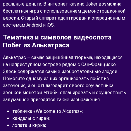
реальные деньги. В интернет казино Joker возможна
бесплатная игра с использованием демонстрационной
версии. Старый аппарат адаптирован к операционным
системам Android и iOS.
Тематика и символов видеослота
Побег из Алькатраса
Алькатрас – самая защищённая тюрьма, находящаяся
на неприступном острове рядом с Сан-Франциско.
Здесь содержатся самые изобретательные злодеи.
Помогите одному из них организовать побег из
заточения, и он отблагодарит своего соучастника
звонкой монетой. Чтобы спланировать и осуществить
задуманное пригодятся такие изображения:
табличка «Welcome to Alcatraz»;
кандалы с гирей;
лопата и кирка;