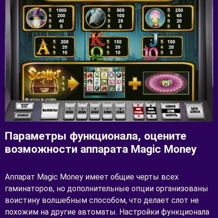
Параметры функционала, оцените
возможности аппарата Magic Money
Аппарат Magic Money имеет общие черты всех
гаминаторов, но дополнительные опции организованы
воистину волшебным способом, что делает слот не
похожим на другие автоматы. Настройки функционала