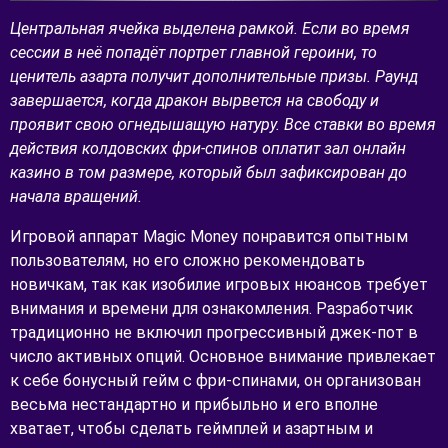
Центральная ячейка выделена рамкой. Если во время
сессии в неё попадёт портрет главной героини, то
ценитель азарта получит дополнительные призы. Раунд
завершается, когда дракон вырвется на свободу и
проявит свою огнедышащую натуру. Все ставки во время
действия колдовских фри-спинов оплатит зал онлайн
казино в том размере, который был зафиксирован до
начала вращений.
Игровой аппарат Magic Money понравится опытным
пользователям, но его сложно рекомендовать
новичкам, так как изобилие игровых нюансов требует
внимания и времени для ознакомления. Разработчик
традиционно не включил прогрессивный джек-пот в
число активных опций. Основное внимание привлекает
к себе бонусный гейм с фри-спинами, он организован
весьма нестандартно и прибыльно и его вполне
хватает, чтобы сделать геймплей и азартным и