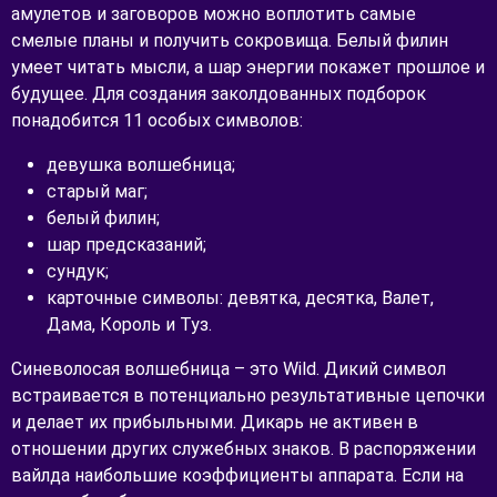
амулетов и заговоров можно воплотить самые
смелые планы и получить сокровища. Белый филин
умеет читать мысли, а шар энергии покажет прошлое и
будущее. Для создания заколдованных подборок
понадобится 11 особых символов:
девушка волшебница;
старый маг;
белый филин;
шар предсказаний;
сундук;
карточные символы: девятка, десятка, Валет,
Дама, Король и Туз.
Синеволосая волшебница – это Wild. Дикий символ
встраивается в потенциально результативные цепочки
и делает их прибыльными. Дикарь не активен в
отношении других служебных знаков. В распоряжении
вайлда наибольшие коэффициенты аппарата. Если на