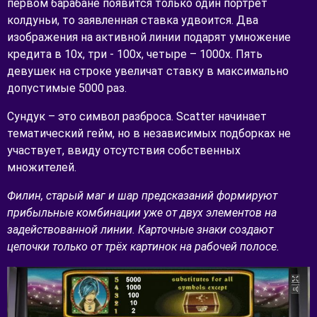
первом барабане появится только один портрет
колдуньи, то заявленная ставка удвоится. Два
изображения на активной линии подарят умножение
кредита в 10х, три - 100х, четыре – 1000х. Пять
девушек на строке увеличат ставку в максимально
допустимые 5000 раз.
Сундук – это символ разброса. Scatter начинает
тематический гейм, но в независимых подборках не
участвует, ввиду отсутствия собственных
множителей.
Филин, старый маг и шар предсказаний формируют
прибыльные комбинации уже от двух элементов на
задействованной линии. Карточные знаки создают
цепочки только от трёх картинок на рабочей полосе.