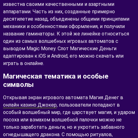
известна своими качественными и азартными
аппаратами. Часть из них, созданные примерно
десятилетие назад, объединены общими принципами
механики и особенностями оформления, и получили
название гаминаторы. К этой же линейке относиться
один из самых волшебных игровых автоматов с
выводом Magic Money. Слот Магические Деньги
адаптирован к iOS и Android, его можно скачать или
играть в онлайне.
Магическая тематика и особые
символы
Открывая экран игрового автомата Магия Денег в
онлайн казино Джокер
, пользователи попадают в
особый волшебный мир, где царствует магия, и ударом
посоха или взмахом волшебной палочки можно не
только заработать деньги, но и укротить забавного
огнедышащего дракона. С помощью ритуалов,