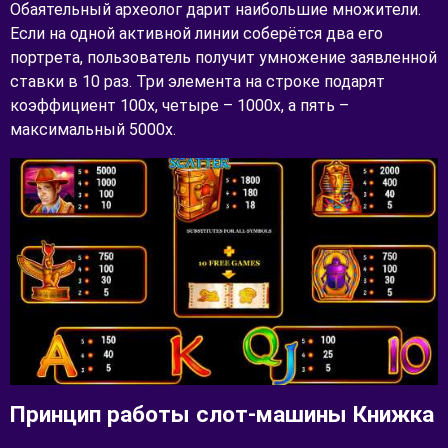
Обаятельный археолог дарит наибольшие множители.
Если на одной активной линии соберётся два его
портрета, пользователь получит умножение заявленной
ставки в 10 раз. Три элемента на строке подарят
коэффициент 100х, четыре – 1000х, а пять –
максимальный 5000х.
Принцип работы слот-машины Книжка