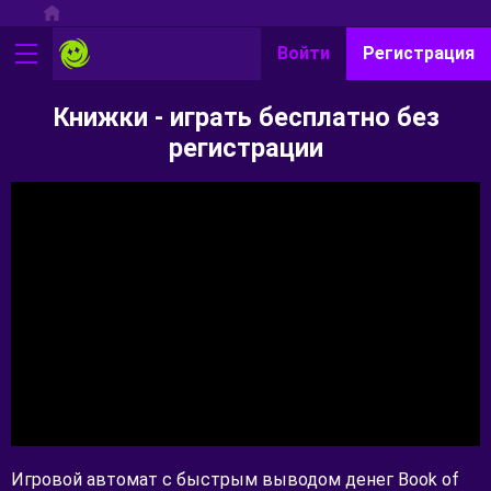
Войти
Регистрация
Книжки - играть бесплатно без
регистрации
Игровой автомат с быстрым выводом денег Book of