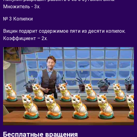
Множитель - 3х.
№ 3 Копилки
Вицин подарит содержимое пяти из десяти копилок.
Коэффициент – 2х.
Бесплатные вращения