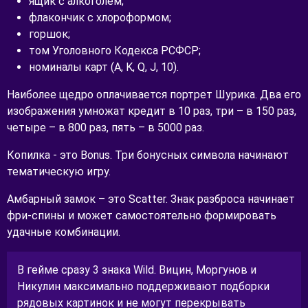
ящик с алкоголем;
флакончик с хлороформом;
горшок;
том Уголовного Кодекса РСФСР;
номиналы карт (А, K, Q, J, 10).
Наиболее щедро оплачивается портрет Шурика. Два его
изображения умножат кредит в 10 раз, три – в 150 раз,
четыре – в 800 раз, пять – в 5000 раз.
Копилка - это Bonus. Три бонусных символа начинают
тематическую игру.
Амбарный замок – это Scatter. Знак разброса начинает
фри-спины и может самостоятельно формировать
удачные комбинации.
В гейме сразу 3 знака Wild. Вицин, Моргунов и
Никулин максимально поддерживают подборки
рядовых картинок и не могут перекрывать