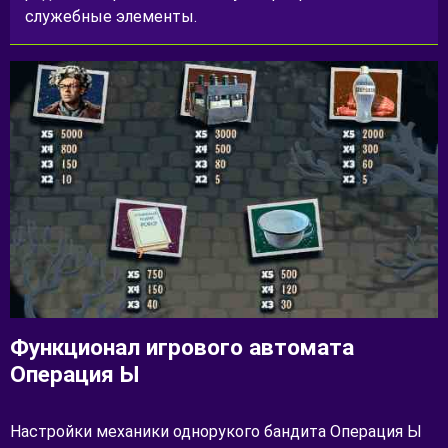
служебные элементы.
Функционал игрового автомата
Операция Ы
Настройки механики однорукого бандита Операция Ы