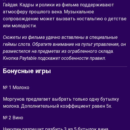
Гайдая. Кадры и ролики из фильма поддерживают
атмосферу прошлого века. Музыкальное
сопровождение может вызвать ностальгию о детстве
или молодости.
Сюжеты из фильма удачно вставлены в специальные
геймы слота. Обратите внимание на пульт управления, он
разместился на предметах из ограбленного склада.
Кнопка Paytable подскажет особенности правил.
Бонусные игры
№ 1 Молоко
Моргунов предлагает выбрать только одну бутылку
молока. Дополнительный коэффициент равен 5х.
№ 2 Вино
Никулин разрешит разбить 3 из 5 бутылок вина.